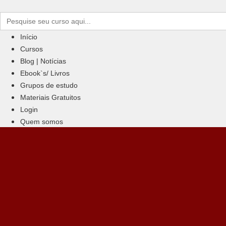
Ir
rch
para
o
Início
conteúdo
Cursos
Blog | Notícias
Ebook`s/ Livros
Grupos de estudo
Materiais Gratuitos
Login
Quem somos