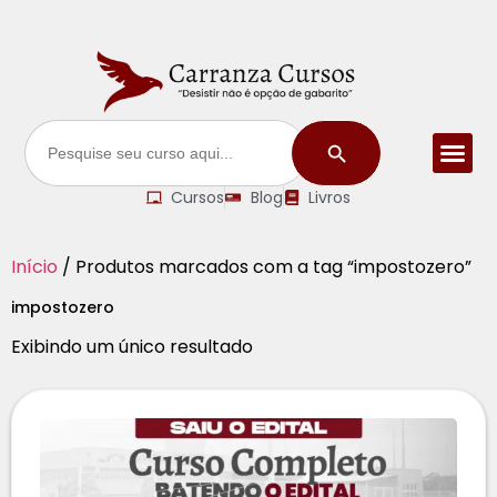
Search Button
Search
for:
Blog | N
Ebook`s/ Liv
Grupos de 
Materiais
Quem s
Cursos
Blog
Livros
Início
/ Produtos marcados com a tag “impostozero”
impostozero
Exibindo um único resultado