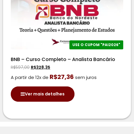
USE O CUPOM "PAI2026"
BNB – Curso Completo – Analista Bancário
R$
597,00
R$
328,35
R$
27,36
A partir de 12x de
sem juros
Ver mais detalhes