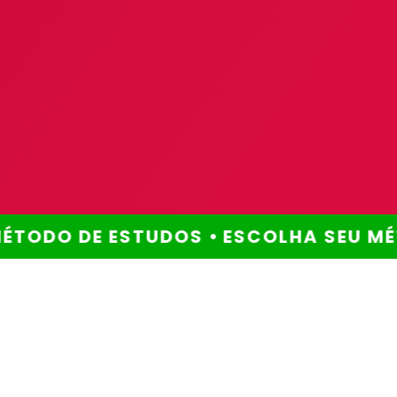
TODO DE ESTUDOS •
ESCOLHA SEU MÉT
Método comprovado
Por que escolher este
método?
Você já se perguntou
por que ainda não
alcançou a aprovação
que tanto deseja?