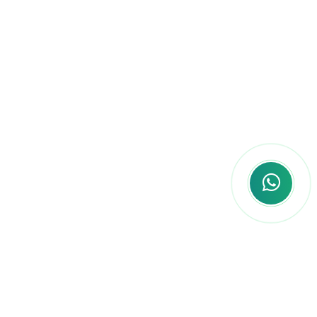
Você não está sozinho
nessa jornada!
Somos mais do que uma plataforma de
cursos, somos uma
comunidade de
concurseiros
que compartilham um
objetivo comum: a sua aprovação.
Ao se
juntar a nós, você entra para um grupo que
está sempre disposto a ajudar, seja
compartilhando dicas, estratégias de
estudo, ou simplesmente oferecendo apoio
nos momentos difíceis.
GARANTIR MINHA
VAGA!