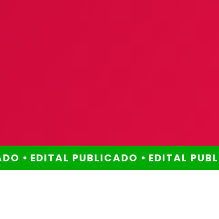
O •
EDITAL PUBLICADO •
EDITAL PUBLI
Método comprovado
Por que escolher este
método?