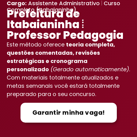
Cargo:
Assistente Administrativo ⦙ Curso
Completo (Itabaianinha)
Prefeitura de
Itabaianinha ⦙
Professor Pedagogia
Este método oferece
teoria completa,
questões comentadas, revisões
estratégicas e cronograma
personalizado
(Gerado automaticamente)
.
Com materiais totalmente atualizados e
metas semanais você estará totalmente
preparado para o seu concurso.
Garantir minha vaga!
Vou aprovar!