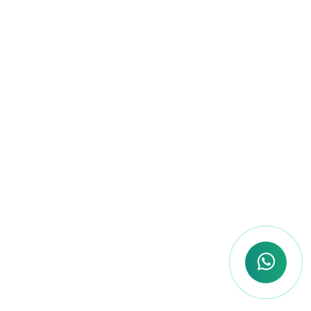
questões que mais aparecem nas
provas. Teoria alinhada a prática, e
foco total no que realmente importa.
Flexibilidade Total
Sabemos que cada concurseiro tem
um ritmo diferente. Com a nossa
plataforma, você estuda onde e
quando quiser, no seu tempo, sem
deixar de lado as outras áreas da sua
vida.