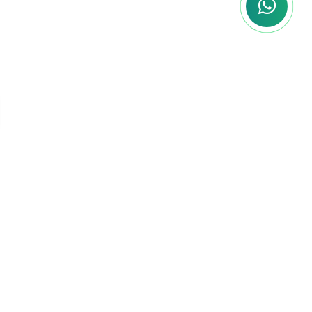
deixar de lado as outras áreas da sua
vida.
Você não está sozinho
nessa jornada!
Somos mais do que uma plataforma de
cursos, somos uma
comunidade de
concurseiros
que compartilham um
objetivo comum: a sua aprovação.
Ao se
juntar a nós, você entra para um grupo que
está sempre disposto a ajudar, seja
compartilhando dicas, estratégias de
estudo, ou simplesmente oferecendo apoio
nos momentos difíceis.