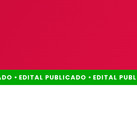
DO •
EDITAL PUBLICADO •
EDITAL PUBLI
Método comprovado
Por que escolher este
método?
Você já se perguntou
por que ainda não
alcançou a aprovação
que tanto deseja?