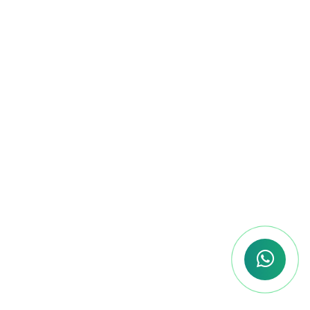
foco total no que realmente importa.
Flexibilidade Total
Sabemos que cada concurseiro tem
um ritmo diferente. Com a nossa
plataforma, você estuda onde e
quando quiser, no seu tempo, sem
deixar de lado as outras áreas da sua
vida.