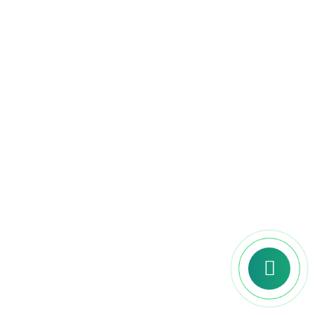
Sabemos que cada concurseiro tem
um ritmo diferente. Com a nossa
plataforma, você estuda onde e
quando quiser, no seu tempo, sem
deixar de lado as outras áreas da sua
vida.
Você não está sozinho
nessa jornada!
Somos mais do que uma plataforma de
cursos, somos uma
comunidade de
concurseiros
que compartilham um
objetivo comum: a sua aprovação.
Ao se