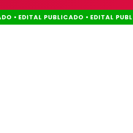
DO •
EDITAL PUBLICADO •
EDITAL PUBLI
Método comprovado
Por que escolher este
método?
Você já se perguntou
por que ainda não
alcançou a aprovação
que tanto deseja?
Muitos enfrentam os mesmos desafios:
falta de tempo, dificuldade em manter a
disciplina, excesso de conteúdo para
revisar, e a pressão constante de ter que
lidar com tudo isso sozinho.
Nós
entendemos suas dores e estamos aqui
para ajudar você a superá-las de uma vez