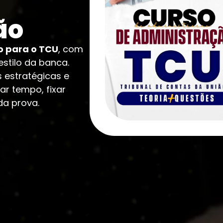
ão
o para o TCU
, com
estilo da banca.
s estratégicas e
r tempo, fixar
da prova.