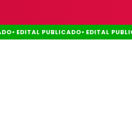
DO•
EDITAL PUBLICADO•
EDITAL PUBLI
Método comprovado
Por que escolher este
método?
Você já se perguntou
por que ainda não
alcançou a aprovação
que tanto deseja?
Muitos enfrentam os mesmos desafios:
falta de tempo, dificuldade em manter a
disciplina, excesso de conteúdo para
revisar, e a pressão constante de ter que
lidar com tudo isso sozinho.
Nós