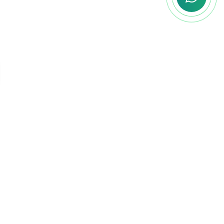
objetivo comum: a sua aprovação.
Ao se
juntar a nós, você entra para um grupo que
está sempre disposto a ajudar, seja
compartilhando dicas, estratégias de
estudo, ou simplesmente oferecendo apoio
nos momentos difíceis.
Sobre o edital
Baixar edital
Banca Organizadora
: Cebraspe
Cargos
: Técnico e Analista Judiciário