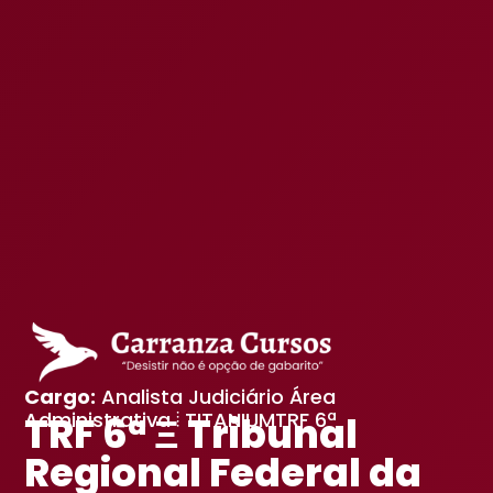
Cargo:
Analista Judiciário Área
Administrativa ⦙ TITANIUMTRF 6ª
TRF 6ª Ξ Tribunal
Regional Federal da