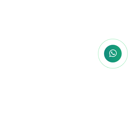
Flexibilidade Total
Sabemos que cada concurseiro tem
um ritmo diferente. Com a nossa
plataforma, você estuda onde e
quando quiser, no seu tempo, sem
deixar de lado as outras áreas da sua
vida.
Você não está sozinho
nessa jornada!
Somos mais do que uma plataforma de