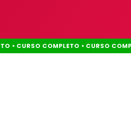
O •
CURSO COMPLETO •
CURSO COMPL
Método comprovado
Por que escolher este
método?
Você já se perguntou
por que ainda não
alcançou a aprovação
que tanto deseja?
Muitos enfrentam os mesmos desafios:
falta de tempo, dificuldade em manter a
disciplina, excesso de conteúdo para
revisar, e a pressão constante de ter que