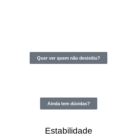
qual você começou. Imagine o dia em que verá seu nome na
 por aqueles que se recusam a desistir.
Quer ver quem não desisitiu?
Ainda tem dúvidas?
Estabilidade