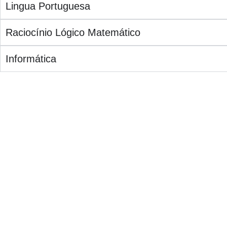
Lingua Portuguesa
Raciocínio Lógico Matemático
Informática
Você terá acesso a um mapa da aprovação, com ba