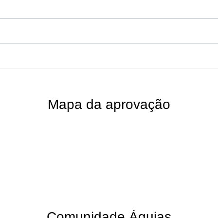
Mapa da aprovação
De 397,00
por R$0,00
se na sua necessidade, no qual saberá exatamente como e quando
Comunidade Águias