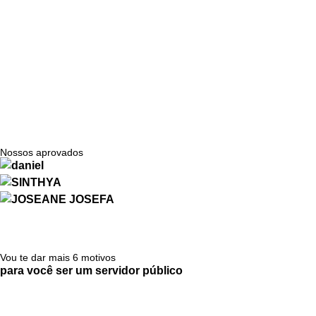
Lembre-se do Porquê
Sempre que pensar em desistir, lembre-se do motivo pelo 
valido a pena.
O sucesso não é reservado para poucos; ele é conquistado
Nossos aprovados
Vou te dar mais 6 motivos
para você ser um servidor público