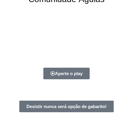
De 197,00
por R$0,00
seiros águias. Conecte-se com outros estudantes dedicados, co
Aperte o play
Desistir nunca será opção de gabarito!
ada página lida e relida, são passos que te aproximam da s