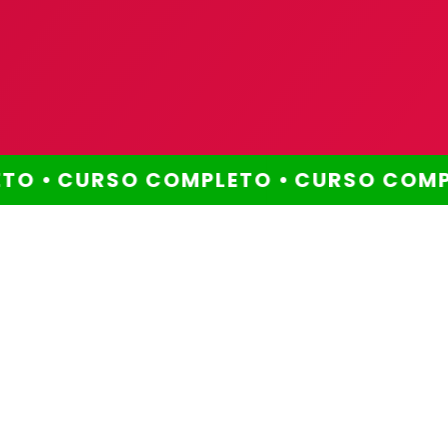
O •
CURSO COMPLETO •
CURSO COMPL
Método comprovado
Por que escolher este
método?
Você já se perguntou
por que ainda não
alcançou a aprovação
que tanto deseja?
Muitos enfrentam os mesmos desafios:
falta de tempo, dificuldade em manter a
disciplina, excesso de conteúdo para