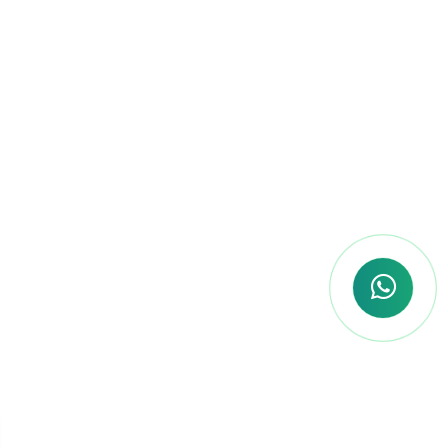
Flexibilidade Total
Sabemos que cada concurseiro tem
um ritmo diferente. Com a nossa
plataforma, você estuda onde e
quando quiser, no seu tempo, sem
deixar de lado as outras áreas da sua
vida.
Você não está sozinho
nessa jornada!