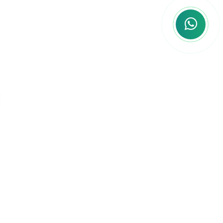
vida.
Você não está sozinho
nessa jornada!
Somos mais do que uma plataforma de
cursos, somos uma
comunidade de
concurseiros
que compartilham um
objetivo comum: a sua aprovação.
Ao se
juntar a nós, você entra para um grupo que
está sempre disposto a ajudar, seja
compartilhando dicas, estratégias de
estudo, ou simplesmente oferecendo apoio
nos momentos difíceis.