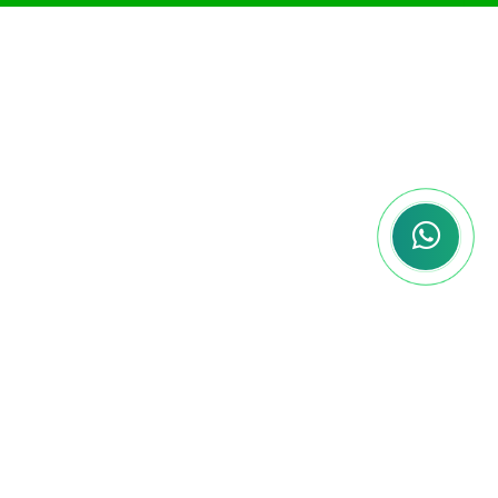
Sumário do e-book
CAPÍTULO 1 – PRINCÍPIOS FUNDAMENTAIS 7
CAPÍTULO 2 – TEORIA DOS DIREITOS E
GARANTIAS FUNDAMENTAIS 19
CAPÍTULO 3 – ART. 5º – I A XIX 24
CAPÍTULO 4 – ART. 5º – XX A XXXIV 43
CAPÍTULO 5 – ART. 5º (XXXV A L) 51
CAPÍTULO 6 – ART. 5º (LI A LXXVIII) 60
CAPÍTULO 7 – DIREITOS SOCIAIS 73
CAPÍTULO 8 – NACIONALIDADE; DIREITOS
POLÍTICOS; PARTIDO POLÍTICO 87
CAPÍTULO 9 – DIREITOS POLÍTICOS 91
CAPÍTULO 10 – PARTIDOS POLÍTICOS 100
CAPÍTULO 11 – ORGANIZAÇÃO POLÍTICO-
ADMINISTRATIVA 103
CAPÍTULO 12 – ADMINISTRAÇÃO PÚBLICA