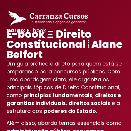
Cargo:
E-book
E-book Ξ Direito
Constitucional ⦙ Alane
Belfort
Um guia prático e direto para quem está se
preparando para concursos públicos. Com
uma abordagem clara, ele organiza os
principais tópicos de Direito Constitucional,
como
princípios fundamentais
,
direitos e
garantias individuais
,
direitos sociais
e a
estrutura dos
poderes do Estado
.
Além disso, aborda temas essenciais como
administração pública
,
segurança