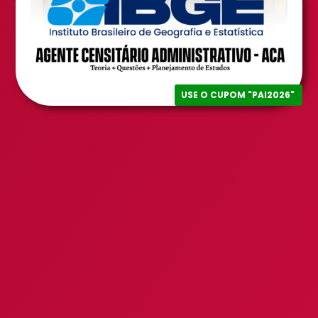
USE O CUPOM "PAI2026"