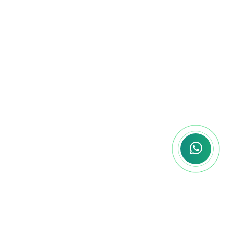
Nossos cursos são projetados para te
preparar especificamente para as
questões que mais aparecem nas
provas. Teoria alinhada a prática, e
foco total no que realmente importa.
Flexibilidade Total
Sabemos que cada concurseiro tem
um ritmo diferente. Com a nossa
plataforma, você estuda onde e
quando quiser, no seu tempo, sem
deixar de lado as outras áreas da sua