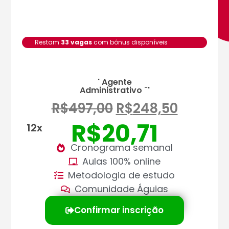
Restam
33 vagas
com bônus disponíveis
' Agente
Administrativo ¨'
R$
497,00
R$
248,50
R$
20,71
12x
Cronograma semanal
Aulas 100% online
Metodologia de estudo
Comunidade Águias
Confirmar inscrição