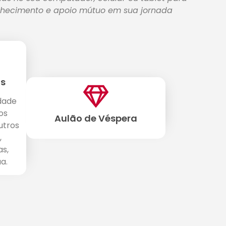
hecimento e apoio mútuo em sua jornada
s
dade
os
Aulão de Véspera
utros
,
as,
a.