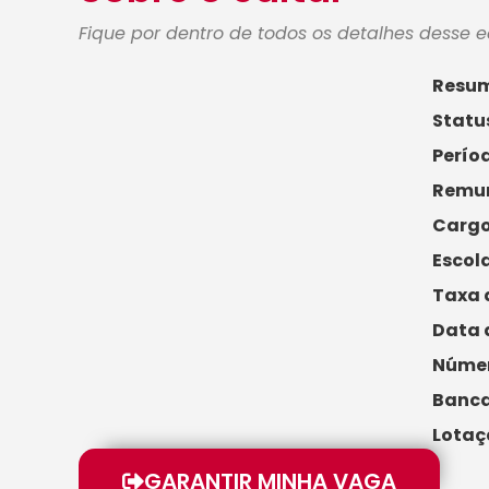
Fique por dentro de todos os detalhes desse e
Resum
Statu
Períod
Remun
Cargo
Escol
Taxa d
Data 
Númer
Banca
Lotaç
GARANTIR MINHA VAGA