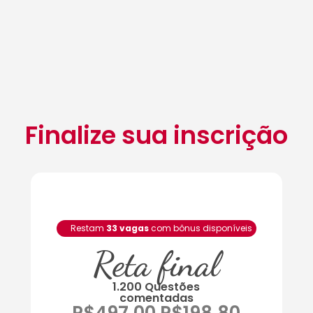
Finalize sua inscrição
Restam
33 vagas
com bônus disponíveis
Reta final
1.200 Questões
comentadas