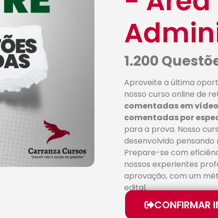
- Área
Admini
1.200 Quest
Aproveite a última opor
nosso curso online de re
comentadas em vídeo,
comentadas por especi
para a prova. Nosso curs
desenvolvido pensando 
Prepare-se com eficiênc
nossos experientes prof
aprovação, com um méto
edital.
CONFIRMAR 