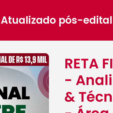
Atualizado pós-edital
RETA F
- Anali
& Técn