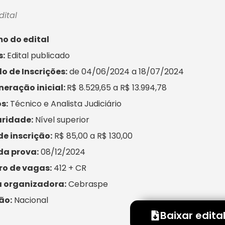
dital
o do edital
s:
Edital publicado
o de Inscrições:
de 04/06/2024 a 18/07/2024
eração inicial:
R$ 8.529,65 a R$ 13.994,78
s:
Técnico e Analista Judiciário
aridade:
Nível superior
e inscrição:
R$ 85,00 a R$ 130,00
da prova:
08/12/2024
o de vagas:
412 + CR
 organizadora:
Cebraspe
ão:
Nacional
Baixar edita